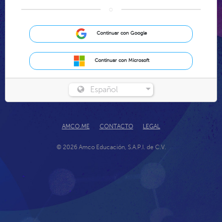
○
Continuar con Google
Continuar con Microsoft
Español
AMCO.ME
CONTACTO
LEGAL
© 2026 Amco Educación, S.A.P.I. de C.V.