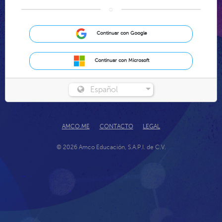
○
Continuar con Google
Continuar con Microsoft
Español
AMCO.ME
CONTACTO
LEGAL
© 2026 Amco Educación, S.A.P.I. de C.V.