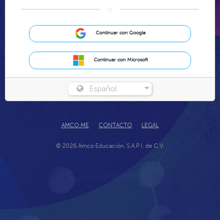
○
Continuar con Google
Continuar con Microsoft
Español
AMCO.ME
CONTACTO
LEGAL
© 2026 Amco Educación, S.A.P.I. de C.V.